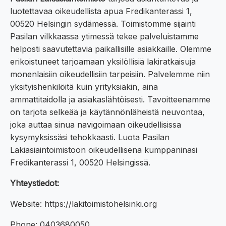
luotettavaa oikeudellista apua Fredikanterassi 1,
00520 Helsingin sydämessä. Toimistomme sijainti
Pasilan vilkkaassa ytimessä tekee palveluistamme
helposti saavutettavia paikallisille asiakkaille. Olemme
erikoistuneet tarjoamaan yksilöllisiä lakiratkaisuja
monenlaisiin oikeudellisiin tarpeisiin. Palvelemme niin
yksityishenkilöitä kuin yrityksiäkin, aina
ammattitaidolla ja asiakaslähtöisesti. Tavoitteenamme
on tarjota selkeää ja käytännönläheistä neuvontaa,
joka auttaa sinua navigoimaan oikeudellisissa
kysymyksissäsi tehokkaasti. Luota Pasilan
Lakiasiaintoimistoon oikeudellisena kumppaninasi
Fredikanterassi 1, 00520 Helsingissä.
Yhteystiedot:
Website: https://lakitoimistohelsinki.org
Phone: 0403680050