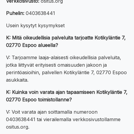
Verkkosivusto:
ositus.org
Puhelin:
0403638441
Usein kysytyt kysymykset
K: Mitä oikeudellisia palveluita tarjoatte Kotikyläntie 7,
02770 Espoo alueella?
V: Tarjoamme laaja-alaisesti oikeudellisia palveluita,
jotka liittyvät erityisesti omaisuuden jakoon ja
perintöasioihin, palvellen Kotikyläntie 7, 02770 Espoo
asukkaita.
K: Kuinka voin varata ajan tapaamiseen Kotikyläntie 7,
02770 Espoo toimistollanne?
V: Voit varata ajan soittamalla numeroon
0403638441 tai vierailemalla verkkosivustollamme
ositus.org.